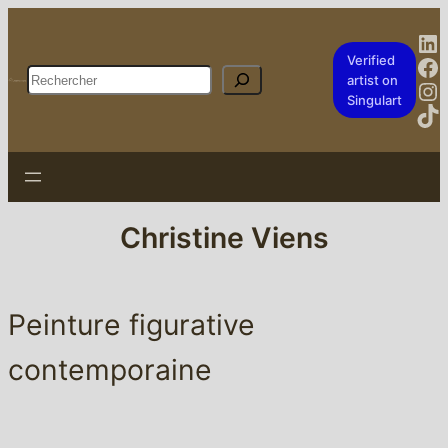
Li
Fa
Verified
Rechercher
artist on
In
Singulart
Ti
Christine Viens
Peinture figurative
contemporaine