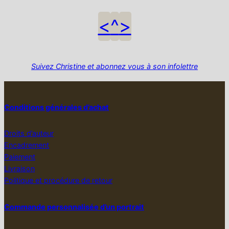
<
^
>
Suivez Christine et abonnez vous à son infolettre
Conditions générales d’achat
Droits d’auteur
Encadrement
Paiement
Livraison
Politique et procédure de retour
Commande personnalisée d’un portrait