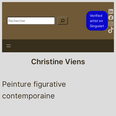
Li
Fa
Verified
Rechercher
artist on
In
Singulart
Ti
Christine Viens
Peinture figurative
contemporaine