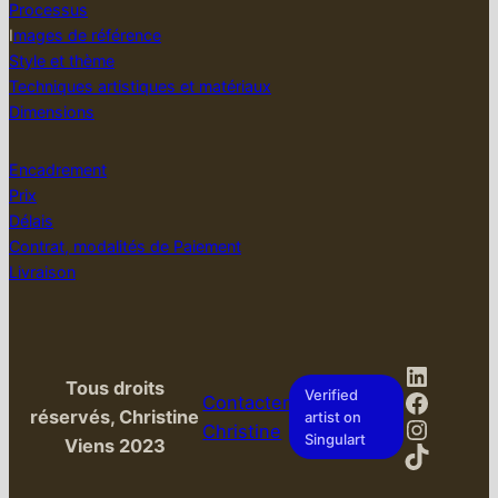
Processus
I
mages de référence
Style et thème
Techniques artistiques et matériaux
Dimensions
Encadrement
Prix
Délais
Contrat, modalités de Paiement
Livraison
LinkedI
Tous droits
Facebo
Verified
Contacter
réservés, Christine
artist on
Instag
Christine
Singulart
Viens 2023
TikTok