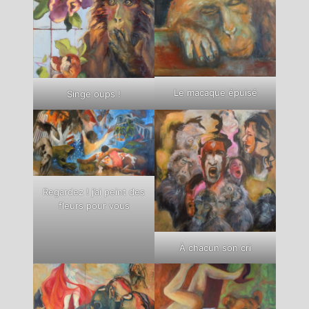
Le macaque épuisé
Singe oups !
Regardez ! j’ai peint des
fleurs pour vous
À chacun son cri