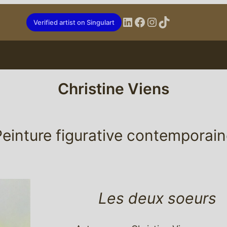
LinkedIn
Facebook
Instagram
TikTok
Verified artist on Singulart
Christine Viens
einture figurative contemporai
Les deux soeurs