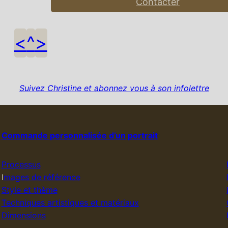
Contacter
<
^
>
Suivez Christine et abonnez vous à son infolettre
Commande personnalisée d’un portrait
Processus
I
mages de référence
Style et thème
Techniques artistiques et matériaux
Dimensions