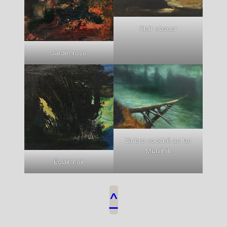
Clair obscur
Jardin rose
L’arbre couché au lac
Mulvihill
Éclair noir
^