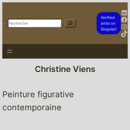
Li
Fa
Verified
Rechercher
artist on
In
Singulart
Ti
Christine Viens
Peinture figurative
contemporaine